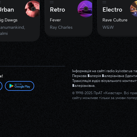
Urban
Retro
Electro
ig Dawgs
Fever
Rave Culture
anumankind,
Ray Charles
W&W
almi
Інформація на сайті radio.kyivstar.u
Перкова Валерія Валеріанівна (Іденти
е!
Трансляція аудіо візуального контен
Валеріанівна.
© 1998-2025 ПрАТ «Київстар». Всі пр
сайту можливе тільки за умови попер