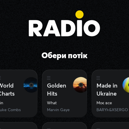
Обери потік
World
Golden
Made in
Charts
Hits
Ukraine
in
What
Моє все
uke Combs
Marvin Gaye
BARYK&XSERGO