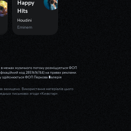
Happy
Hits
Houdini
Eminem
a та в межах музичного потоку розміщується ФОП
фікаційний код 2851616744) на правах реклами.
ту здійснюється ФОП Перкова Валерія
ава захищено. Використання матеріалів цього
едньої письмової згоди «Київстар».