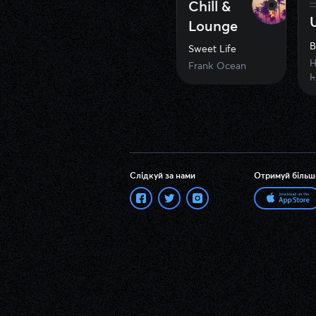
Chill &
Lounge
B
Sweet Life
H
Frank Ocean
K
Слідкуй за нами
Отримуй більш