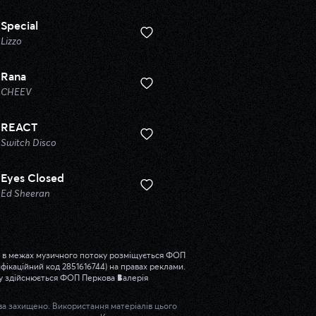
Special
Lizzo
Rana
CHEEV
REACT
Switch Disco
Eyes Closed
Ed Sheeran
a та в межах музичного потоку розміщується ФОП
фікаційний код 2851616744) на правах реклами.
ту здійснюється ФОП Перкова Валерія
ава захищено. Використання матеріалів цього