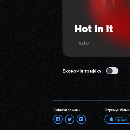
Hot In It
Tiesto
Економія трафіку
Слідкуй за нами
Отримуй більш