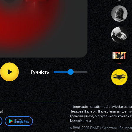
Гучність
Інформація на сайті radio.kyivstar.u
Перкова Валерія Валеріанівна (Іденти
е!
Трансляція аудіо візуального контен
Валеріанівна.
© 1998-2025 ПрАТ «Київстар». Всі пр