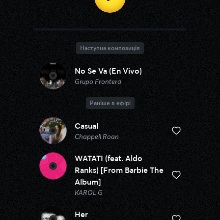
Наступна композиція
No Se Va (En Vivo)
Grupo Frontera
Раніше в ефірі
Casual
Chappell Roan
WATATI (feat. Aldo
Ranks) [From Barbie The
Album]
KAROL G
Her